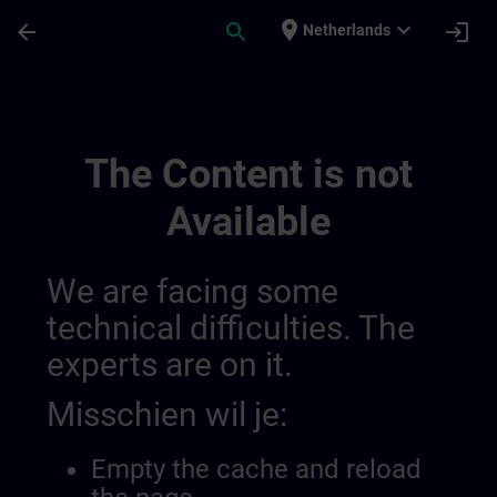
Ga naar de hoofdinhoud
Pagina geladen
place
expand_more
arrow_back
search
login
Netherlands
Accreditation & Subsidies In Switzerland 
The Content is not
Available
We are facing some
technical difficulties. The
experts are on it.
Misschien wil je:
Empty the cache and reload