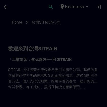
Ga naar de hoofdinhoud
Pagina geladen
place
expand_more
arrow_back
search
login
Netherlands
台灣SITRAIN公司 | SITRAIN
chevron_right
Home
台灣SITRAIN公司
歡迎來到台灣SITRAIN
「工業學習，依你喜好——用 SITRAIN
SITRAIN 提供涵蓋各行各業及應用的廣泛知識。我們的服
務聚焦於學習者的需求與創新企業的需求。透過創新的學
習方法、個人支持與知識，體驗學習的喜悅，提升你的工
作與發展。為了成功、靈活且持續的產業學習。」