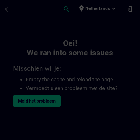
Ga naar de hoofdinhoud
Pagina geladen
place
expand_more
arrow_back
search
login
Netherlands
Toc | SITRAIN
Oei!
We ran into some issues
Misschien wil je:
Empty the cache and reload the page.
Vermoedt u een probleem met de site?
Meld het probleem