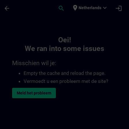
Ga naar de hoofdinhoud
Pagina geladen
place
expand_more
arrow_back
search
login
Netherlands
Toc | SITRAIN
Oei!
We ran into some issues
Misschien wil je:
Empty the cache and reload the page.
Vermoedt u een probleem met de site?
Meld het probleem