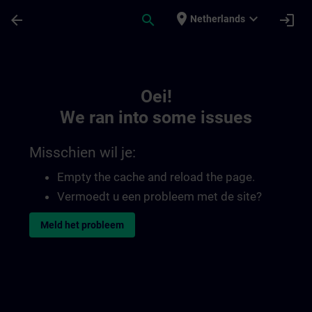
Ga naar de hoofdinhoud
Pagina geladen
place
expand_more
arrow_back
search
login
Netherlands
Toc | SITRAIN
Oei!
We ran into some issues
Misschien wil je:
Empty the cache and reload the page.
Vermoedt u een probleem met de site?
Meld het probleem