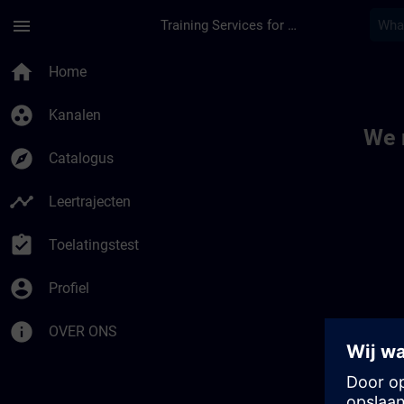
Ga naar de hoofdinhoud
Pagina geladen
menu
Training Services for Digital Industries
Toc | SITRAIN
home
Home
group_work
Kanalen
We 
explore
Catalogus
timeline
Leertrajecten
assignment_turned_in
Toelatingstest
account_circle
Profiel
info
OVER ONS