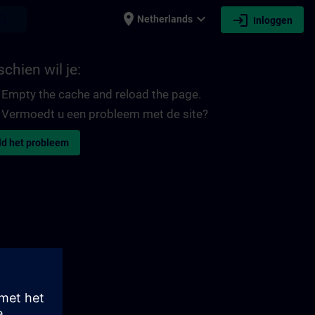
place
expand_more
login
earch
Netherlands
Inloggen
chien wil je:
Empty the cache and reload the page.
Vermoedt u een probleem met de site?
d het probleem