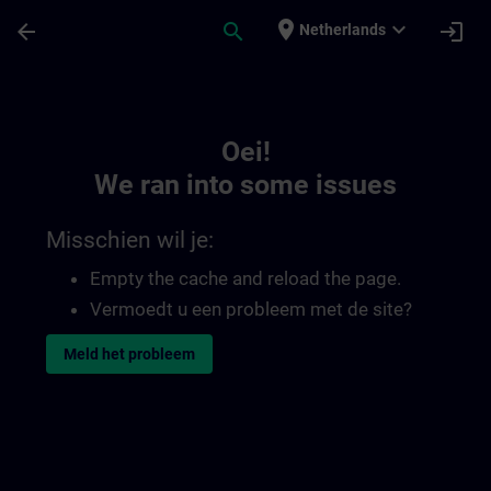
Ga naar de hoofdinhoud
Pagina geladen
place
expand_more
arrow_back
search
login
Netherlands
Toc | SITRAIN
Oei!
We ran into some issues
Misschien wil je:
Empty the cache and reload the page.
Vermoedt u een probleem met de site?
Meld het probleem