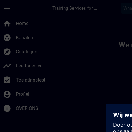
Ga naar de hoofdinhoud
Pagina geladen
menu
Training Services for Digital Industries
Toc | SITRAIN
home
Home
group_work
Kanalen
We 
explore
Catalogus
timeline
Leertrajecten
assignment_turned_in
Toelatingstest
account_circle
Profiel
info
OVER ONS