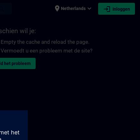
place
expand_more
login
earch
Netherlands
Inloggen
chien wil je:
Empty the cache and reload the page.
Vermoedt u een probleem met de site?
d het probleem