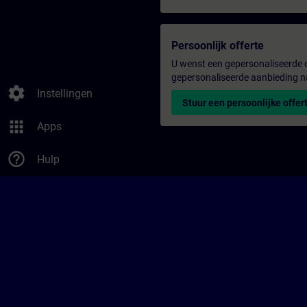
Persoonlijk offerte
U wenst een gepersonaliseerde o
gepersonaliseerde aanbieding n
settings
Instellingen
Stuur een persoonlijke offer
apps
Apps
help_outline
Hulp