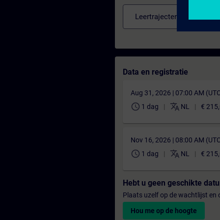
Leertrajecten
Data en registratie
Aug 31, 2026 | 07:00 AM (UT
schedule
translate
1 dag
NL
€ 215
Nov 16, 2026 | 08:00 AM (UT
schedule
translate
1 dag
NL
€ 215
Hebt u geen geschikte da
Plaats uzelf op de wachtlijst e
Hou me op de hoogte