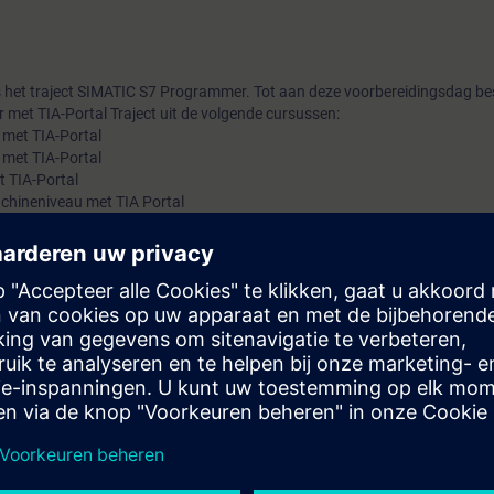
 het traject SIMATIC S7 Programmer. Tot aan deze voorbereidingsdag be
 met TIA-Portal Traject uit de volgende cursussen:
met TIA-Portal
met TIA-Portal
 TIA-Portal
chineniveau met TIA Portal
grammeren in TIA-Portal
 al heeft:
g course with TIA-portal and SIMATIC S7-1500
stellers die PLC's bestuurde installaties moeten programmeren met TIA-
an