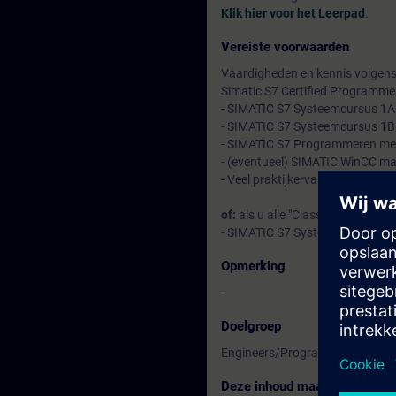
Klik hier voor het Leerpad
.
Vereiste voorwaarden
Vaardigheden en kennis volgens
Simatic S7 Certified Programmer
- SIMATIC S7 Systeemcursus 1A 
- SIMATIC S7 Systeemcursus 1B 
- SIMATIC S7 Programmeren met
- (eventueel) SIMATIC WinCC ma
- Veel praktijkervaring met pro
of:
als u alle "Classic" voorkennis
- SIMATIC S7 System re-trainin
Opmerking
-
Doelgroep
Engineers/Programeurs/inbedrijf
Deze inhoud maakt deel uit v