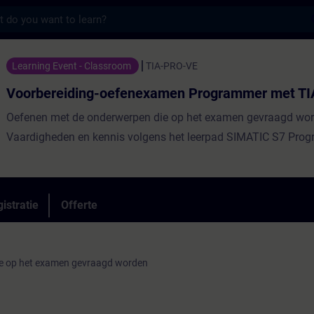
s
ng-oefenexamen Programmer met TIA Portal 
Learning Event - Classroom
TIA-PRO-VE
Voorbereiding-oefenexamen Programmer met TIA
Oefenen met de onderwerpen die op het examen gevraagd wo
Vaardigheden en kennis volgens het leerpad SIMATIC S7 Pro
istratie
Offerte
e op het examen gevraagd worden