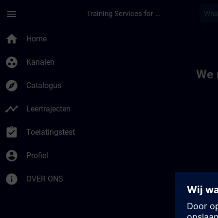
Ga naar de hoofdinhoud
Pagina geladen
menu
Training Services for Digital Industries
Toc | SITRAIN
home
Home
group_work
Kanalen
We 
explore
Catalogus
timeline
Leertrajecten
assignment_turned_in
Toelatingstest
account_circle
Profiel
info
OVER ONS