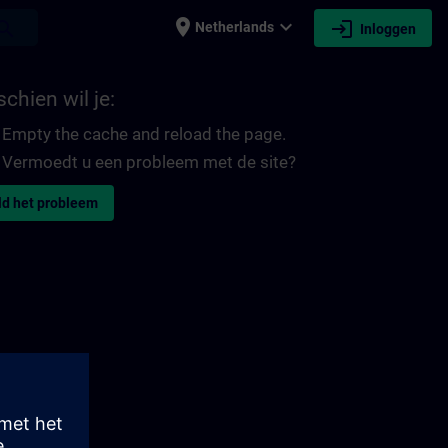
place
expand_more
login
earch
Netherlands
Inloggen
chien wil je:
Empty the cache and reload the page.
Vermoedt u een probleem met de site?
d het probleem