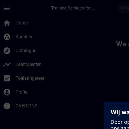
Ga naar de hoofdinhoud
Pagina geladen
menu
Training Services for Digital Industries
Toc | SITRAIN
home
Home
group_work
Kanalen
We 
explore
Catalogus
timeline
Leertrajecten
assignment_turned_in
Toelatingstest
account_circle
Profiel
info
OVER ONS