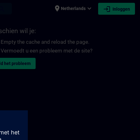
place
expand_more
login
earch
Netherlands
Inloggen
chien wil je:
Empty the cache and reload the page.
Vermoedt u een probleem met de site?
d het probleem