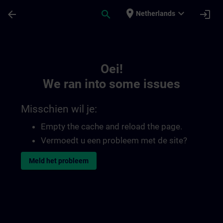
Ga naar de hoofdinhoud
Pagina geladen
place
expand_more
arrow_back
search
login
Netherlands
Toc | SITRAIN
Oei!
We ran into some issues
Misschien wil je:
Empty the cache and reload the page.
Vermoedt u een probleem met de site?
Meld het probleem