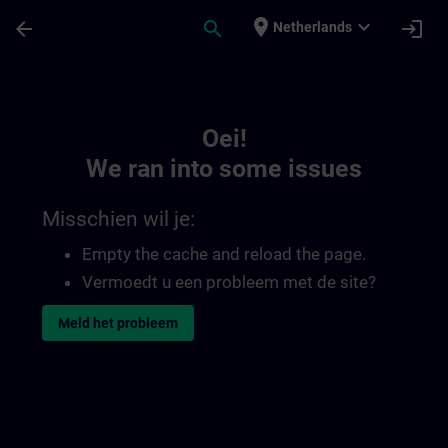
Ga naar de hoofdinhoud
Pagina geladen
place
expand_more
arrow_back
search
login
Netherlands
Toc | SITRAIN
Oei!
We ran into some issues
Misschien wil je:
Empty the cache and reload the page.
Vermoedt u een probleem met de site?
Meld het probleem