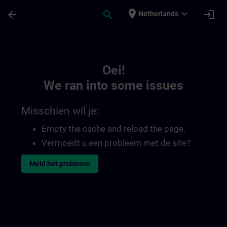
Ga naar de hoofdinhoud
Pagina geladen
place
expand_more
arrow_back
search
login
Netherlands
Toc | SITRAIN
Oei!
We ran into some issues
Misschien wil je:
Empty the cache and reload the page.
Vermoedt u een probleem met de site?
Meld het probleem