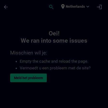
Ga naar de hoofdinhoud
Pagina geladen
place
expand_more
arrow_back
search
login
Netherlands
Toc | SITRAIN
Oei!
We ran into some issues
Misschien wil je:
Empty the cache and reload the page.
Vermoedt u een probleem met de site?
Meld het probleem