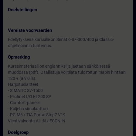
Doelstellingen
-
Vereiste voorwaarden
Edellytyksenä kurssille on Simatic-S7-300/400 ja Classic-
ohjelmoinnin tuntemus.
Opmerking
Kurssimateriaali on englanniksi ja jaetaan sähköisessä
muodossa (pdf). Osallistuja voi tilata tulostetun mapin hintaan
120 € (alv 0 %).
Harjoituslaitteet
- SIMATIC S7-1500
- Profinet I/O ET200 SP
- Comfort-paneeli
- Kuljetin simulaattori
- PG M6 / TIA Portal Step7 V19
Vientivalvonta AL :N / ECCN: N
Doelgroep