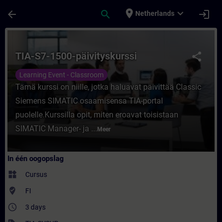
Ga naar de hoofdinhoud
Pagina geladen
place
expand_more
arrow_back
search
login
Netherlands
Cursus - TIA-S7-1500-päivityskurssi - Train
TIA-S7-1500-päivityskurssi
share
Learning Event - Classroom
Tämä kurssi on niille, jotka haluavat päivittää Classic
Siemens SIMATIC osaamisensa TIA-portal
puolelle.Kurssilla opit, miten eroavat toisistaan
SIMATIC Manager- ja ...
Meer
In één oogopslag
widgets
Cursus
where_to_vote
FI
access_time
3 days