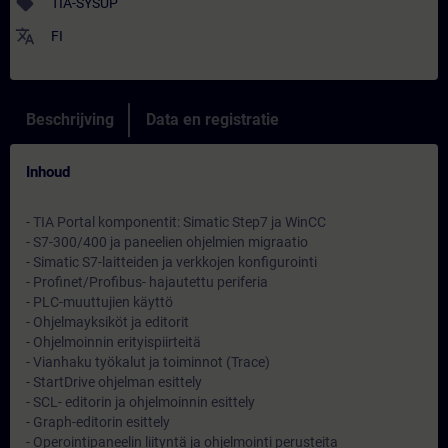
sell
TIA-SYSUP
translate
FI
Beschrijving
Data en registratie
Inhoud
- TIA Portal komponentit: Simatic Step7 ja WinCC
- S7-300/400 ja paneelien ohjelmien migraatio
- Simatic S7-laitteiden ja verkkojen konfigurointi
- Profinet/Profibus- hajautettu periferia
- PLC-muuttujien käyttö
- Ohjelmayksiköt ja editorit
- Ohjelmoinnin erityispiirteitä
- Vianhaku työkalut ja toiminnot (Trace)
- StartDrive ohjelman esittely
- SCL- editorin ja ohjelmoinnin esittely
- Graph-editorin esittely
- Operointipaneelin liityntä ja ohjelmointi perusteita