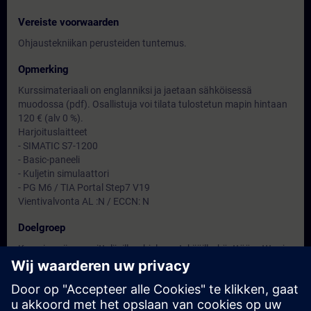
Vereiste voorwaarden
Ohjaustekniikan perusteiden tuntemus.
Opmerking
Kurssimateriaali on englanniksi ja jaetaan sähköisessä
muodossa (pdf). Osallistuja voi tilata tulostetun mapin hintaan
120 € (alv 0 %).
Harjoituslaitteet
- SIMATIC S7-1200
- Basic-paneeli
- Kuljetin simulaattori
- PG M6 / TIA Portal Step7 V19
Vientivalvonta AL :N / ECCN: N
Doelgroep
Kurssi sopii suunnittelijoille, ohjelman tekijöille, käyttöönottto- ja
kunnossapitohenkilöille.