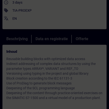
access_time
3 days
sell
TIA-PROEXP
translate
EN
Beschrijving
Data en registratie
Offerte
Inhoud
Reusable building blocks with optimized data access
Indirect addressing of complex data structures by using the
parameter types ARRAY*, VARIANT and REF_TO
Versioning using typing in the project and global library
Block creation according to the IEC 61131-3
Use of ProDiag to generate block messages
Deepening of the SCL programming language
Deepening of the content through practice-oriented exercises on
the SIMATIC S7-1500 and a virtual model of a production plant.