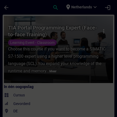
Ga naar de hoofdinhoud
Pagina geladen
place
expand_more
arrow_back
search
login
Netherlands
Cursus - TIA Portal Programming Expert (Fa
TIA Portal Programming Expert (Face-
more_vert
to-face Training)
Learning Event - Classroom
Choose this course if you want to become a SIMATIC
S7-1500 expert using a higher level programming
language (SCL).You expand your knowledge of the
runtime and memory...
Meer
In één oogopslag
widgets
Cursus
Gevorderd
where_to_vote
DE