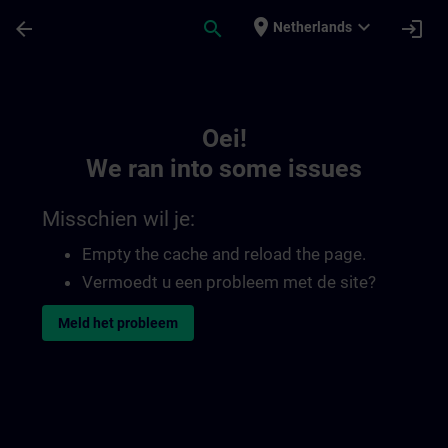
Ga naar de hoofdinhoud
Pagina geladen
place
expand_more
arrow_back
search
login
Netherlands
Toc | SITRAIN
Oei!
We ran into some issues
Misschien wil je:
Empty the cache and reload the page.
Vermoedt u een probleem met de site?
Meld het probleem