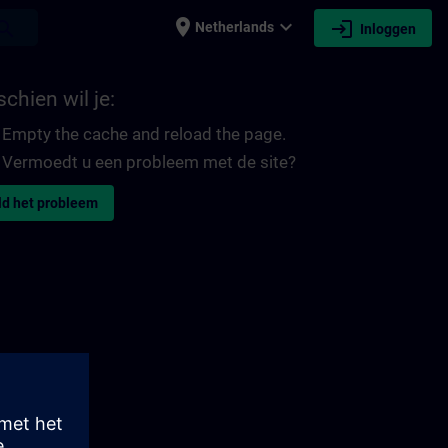
place
expand_more
login
earch
Netherlands
Inloggen
chien wil je:
Empty the cache and reload the page.
Vermoedt u een probleem met de site?
d het probleem