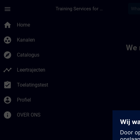
Ga naar de hoofdinhoud
Pagina geladen
menu
Training Services for Digital Industries
Toc | SITRAIN
home
Home
group_work
Kanalen
We 
explore
Catalogus
timeline
Leertrajecten
assignment_turned_in
Toelatingstest
account_circle
Profiel
info
OVER ONS