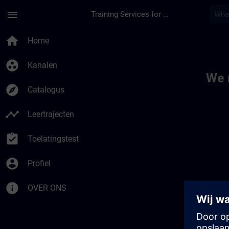
Ga naar de hoofdinhoud
Pagina geladen
menu
Training Services for Digital Industries
Toc | SITRAIN
home
Home
group_work
Kanalen
We 
explore
Catalogus
timeline
Leertrajecten
assignment_turned_in
Toelatingstest
account_circle
Profiel
info
OVER ONS