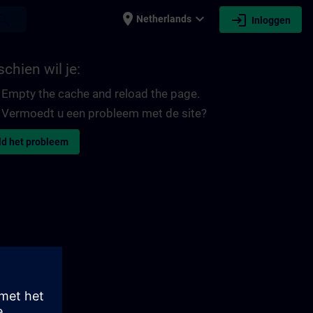
place
expand_more
login
earch
Netherlands
Inloggen
chien wil je:
Empty the cache and reload the page.
Vermoedt u een probleem met de site?
d het probleem