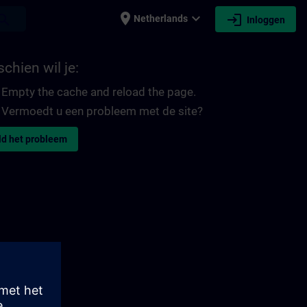
place
expand_more
login
earch
Netherlands
Inloggen
chien wil je:
Empty the cache and reload the page.
Vermoedt u een probleem met de site?
d het probleem