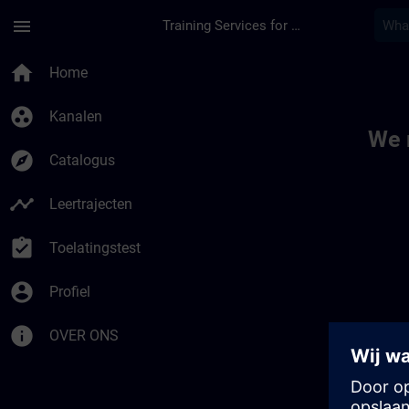
Ga naar de hoofdinhoud
Pagina geladen
menu
Training Services for Digital Industries
Toc | SITRAIN
home
Home
group_work
Kanalen
We 
explore
Catalogus
timeline
Leertrajecten
assignment_turned_in
Toelatingstest
account_circle
Profiel
info
OVER ONS