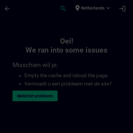
Ga naar de hoofdinhoud
Pagina geladen
place
expand_more
arrow_back
search
login
Netherlands
Toc | SITRAIN
Oei!
We ran into some issues
Misschien wil je:
Empty the cache and reload the page.
Vermoedt u een probleem met de site?
Meld het probleem