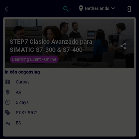
Ga naar de hoofdinhoud
Pagina geladen
place
expand_more
arrow_back
search
login
Netherlands
Cursus - STEP7 Clasico Avanzado para SIMA
STEP7 Clasico Avanzado para
share
SIMATIC S7-300 & S7-400
Learning Event - Online
In één oogopslag
widgets
Cursus
where_to_vote
AR
access_time
5 days
sell
ST-S7PRG2
translate
ES