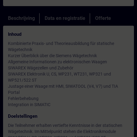
Beschrijving
Data en registratie
Offerte
Inhoud
Kombinierte Praxis- und Theorieausbildung für statische
Wägetechnik
Kurzer Überblick über die Siemens Wägetechnik
Allgemeine Informationen zu elektronischen Waagen
SIWAREX Wägezellen und Zubehör
SIWAREX Elektronik U, CS, WP231, WT231, WP321 und
WP521/522 ST
Justage einer Waage mit HMI, SIWATOOL (V4, V7) und TIA
Portal
Fehlerbehebung
Integration in SIMATIC
Doelstellingen
Die Teilnehmer erhalten vertiefte Kenntnisse in der statischen
Wägetechnik. Im Mittelpunkt stehen die Elektronikmodule