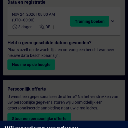
Data en registratie
Nov 24, 2026 | 08:00 AM
(UTC+00:00)
expand_more
Training boeken
schedule
translate
3 dagen
DE
Hebt u geen geschikte datum gevonden?
Plaats uzelf op de wachtlijst en ontvang een bericht wanneer
nieuwe data beschikbaar zijn.
Hou me op de hoogte
Persoonlijk offerte
U wenst een gepersonaliseerde offerte? Na het verstrekken van
uw persoonlijke gegevens sturen wij u onmiddellijk een
gepersonaliseerde aanbieding naar uw e-mailadres.
Stuur een persoonlijke offerte