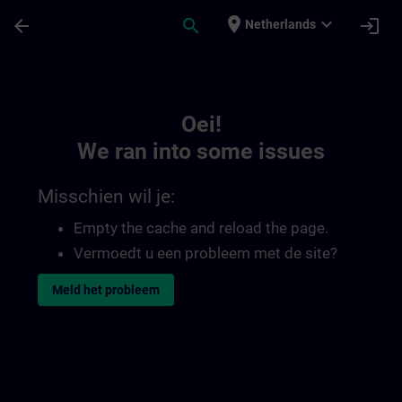
Ga naar de hoofdinhoud
Pagina geladen
place
expand_more
arrow_back
search
login
Netherlands
Toc | SITRAIN
Oei!
We ran into some issues
Misschien wil je:
Empty the cache and reload the page.
Vermoedt u een probleem met de site?
Meld het probleem