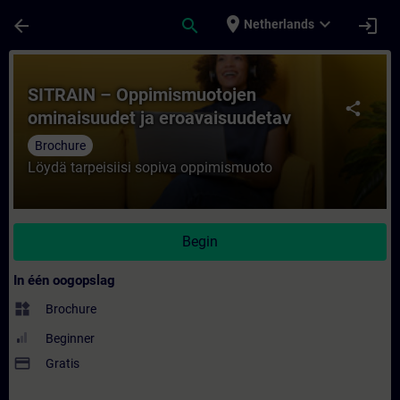
Ga naar de hoofdinhoud
Pagina geladen
place
expand_more
arrow_back
search
login
Netherlands
Cursus - SITRAIN – Oppimismuotojen ominai
SITRAIN – Oppimismuotojen
share
ominaisuudet ja eroavaisuudetav
Brochure
Löydä tarpeisiisi sopiva oppimismuoto
Begin
In één oogopslag
widgets
Brochure
Beginner
payment
Gratis