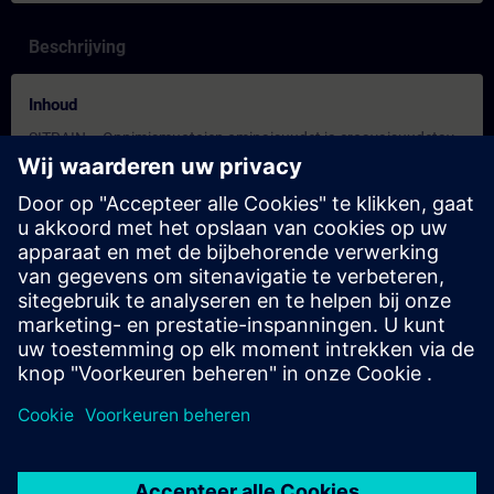
Beschrijving
Inhoud
SITRAIN – Oppimismuotojen ominaisuudet ja eroavaisuudetav