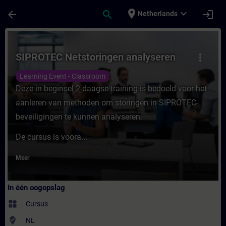
Ga naar de hoofdinhoud
Pagina geladen
place
expand_more
arrow_back
search
login
Netherlands
Cursus - SIPROTEC Netstoringen analyseren 
SIPROTEC Netstoringen analyseren
more_vert
Learning Event - Classroom
Deze in beginsel 2-daagse training is bedoeld voor het
aanleren van methoden om storingen in SIPROTEC-
beveiligingen te kunnen analyseren.
De cursus is voora...
Meer
In één oogopslag
widgets
Cursus
where_to_vote
NL