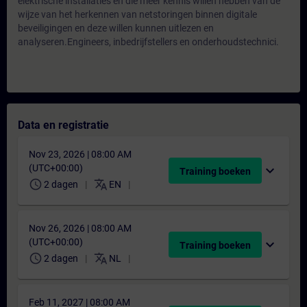
elektrische installaties en die meer kennis willen hebben van de
wijze van het herkennen van netstoringen binnen digitale
beveiligingen en deze willen kunnen uitlezen en
analyseren.Engineers, inbedrijfstellers en onderhoudstechnici.
Data en registratie
Nov 23, 2026 | 08:00 AM
(UTC+00:00)
expand_more
Training boeken
schedule
translate
2 dagen
EN
Nov 26, 2026 | 08:00 AM
(UTC+00:00)
expand_more
Training boeken
schedule
translate
2 dagen
NL
Feb 11, 2027 | 08:00 AM