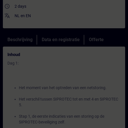
access_time
2 days
translate
NL
en
EN
Beschrijving
Data en registratie
Offerte
Inhoud
Dag 1:
Het moment van het optreden van een netstoring.
Het verschil tussen SIPROTEC tot en met 4 en SIPROTEC
5.
Stap 1, de eerste indicaties van een storing op de
SIPROTEC-beveiliging zelf.