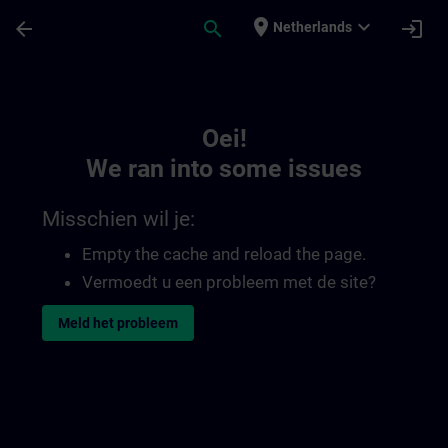
Ga naar de hoofdinhoud
Pagina geladen
place
expand_more
arrow_back
search
login
Netherlands
Toc | SITRAIN
Oei!
We ran into some issues
Misschien wil je:
Empty the cache and reload the page.
Vermoedt u een probleem met de site?
Meld het probleem