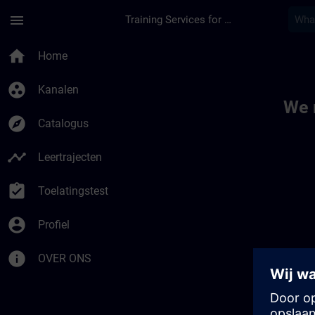
Ga naar de hoofdinhoud
Pagina geladen
menu
Training Services for Digital Industries
Toc | SITRAIN
home
Home
group_work
Kanalen
We 
explore
Catalogus
timeline
Leertrajecten
assignment_turned_in
Toelatingstest
account_circle
Profiel
info
OVER ONS