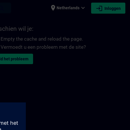
place
expand_more
login
earch
Netherlands
Inloggen
chien wil je:
Empty the cache and reload the page.
Vermoedt u een probleem met de site?
d het probleem