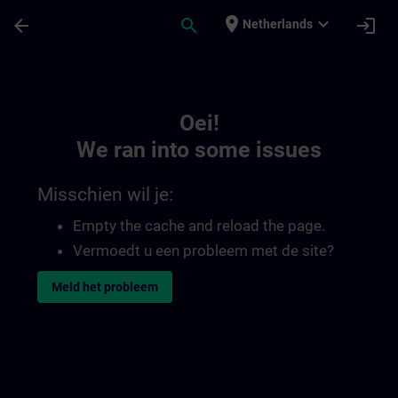
Ga naar de hoofdinhoud
Pagina geladen
place
expand_more
arrow_back
search
login
Netherlands
Toc | SITRAIN
Oei!
We ran into some issues
Misschien wil je:
Empty the cache and reload the page.
Vermoedt u een probleem met de site?
Meld het probleem