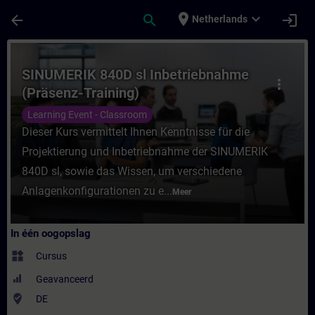
Ga naar de hoofdinhoud
Pagina geladen
place
expand_more
arrow_back
search
login
Netherlands
Cursus - SINUMERIK 840D sl Inbetriebnahme
SINUMERIK 840D sl Inbetriebnahme
more_vert
(Präsenz-Training)
Learning Event - Classroom
Dieser Kurs vermittelt Ihnen Kenntnisse für die
Projektierung und Inbetriebnahme der SINUMERIK
840D sl, sowie das Wissen, um verschiedene
Anlagenkonfigurationen zu e...
Meer
In één oogopslag
widgets
Cursus
Geavanceerd
where_to_vote
DE