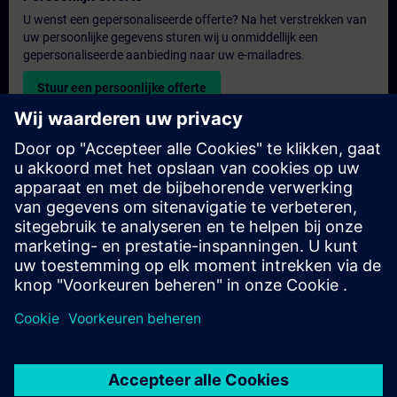
U wenst een gepersonaliseerde offerte? Na het verstrekken van
uw persoonlijke gegevens sturen wij u onmiddellijk een
gepersonaliseerde aanbieding naar uw e-mailadres.
Stuur een persoonlijke offerte
Aanvraag voor een exclusieve training
Heeft u een uitgebreidere trainingsbehoefte en wilt u een offerte
voor exclusieve training – op locatie, virtueel of in een SITRAIN-
trainingscentrum? Bezorg ons u uw persoonlijke gegevens en
uw trainingsbehoeften en u ontvangt van ons een offerte voor
een exclusieve training.
Exclusieve offerte aanvragen