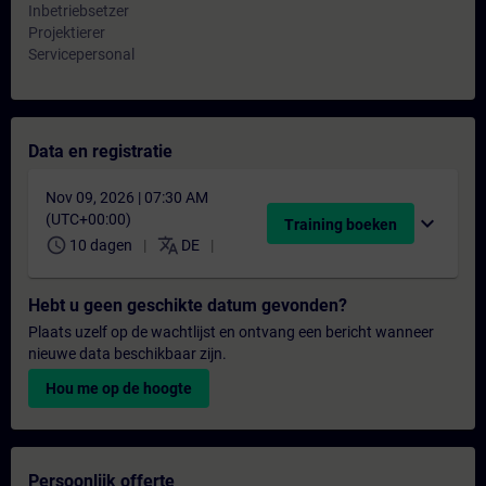
Inbetriebsetzer
Projektierer
Servicepersonal
Data en registratie
Nov 09, 2026 | 07:30 AM
(UTC+00:00)
expand_more
Training boeken
schedule
translate
10 dagen
DE
Hebt u geen geschikte datum gevonden?
Plaats uzelf op de wachtlijst en ontvang een bericht wanneer
nieuwe data beschikbaar zijn.
Hou me op de hoogte
Persoonlijk offerte