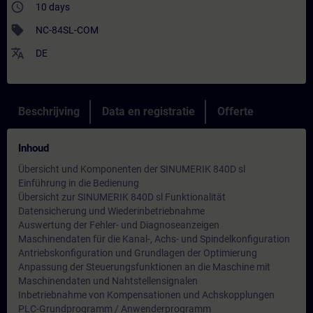
access_time
10 days
sell
NC-84SL-COM
translate
DE
Beschrijving
Data en registratie
Offerte
Inhoud
Übersicht und Komponenten der SINUMERIK 840D sl
Einführung in die Bedienung
Übersicht zur SINUMERIK 840D sl Funktionalität
Datensicherung und Wiederinbetriebnahme
Auswertung der Fehler- und Diagnoseanzeigen
Maschinendaten für die Kanal-, Achs- und Spindelkonfiguration
Antriebskonfiguration und Grundlagen der Optimierung
Anpassung der Steuerungsfunktionen an die Maschine mit
Maschinendaten und Nahtstellensignalen
Inbetriebnahme von Kompensationen und Achskopplungen
PLC-Grundprogramm / Anwenderprogramm