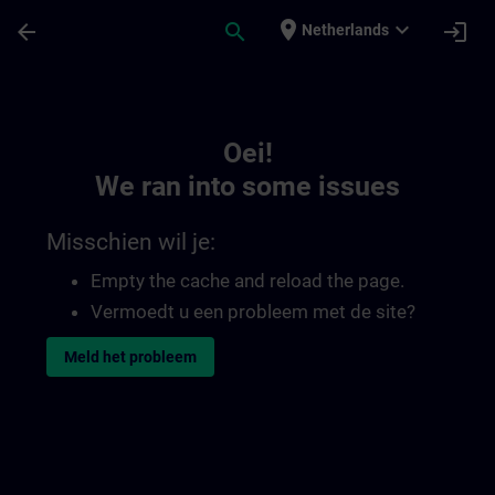
Ga naar de hoofdinhoud
Pagina geladen
place
expand_more
arrow_back
search
login
Netherlands
Toc | SITRAIN
Oei!
We ran into some issues
Misschien wil je:
Empty the cache and reload the page.
Vermoedt u een probleem met de site?
Meld het probleem