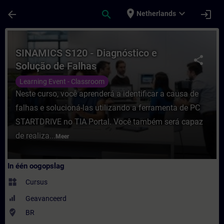
Ga naar de hoofdinhoud
Pagina geladen
place
expand_more
arrow_back
search
login
Netherlands
Cursus - SINAMICS S120 - Diagnóstico e So
SINAMICS S120 - Diagnóstico e
share
Solução de Falhas
Learning Event - Classroom
Neste curso, você aprenderá a identificar a causa de
falhas e solucioná-las utilizando a ferramenta de PC
STARTDRIVE no TIA Portal. Você também será capaz
de realiza...
Meer
In één oogopslag
widgets
Cursus
Geavanceerd
where_to_vote
BR