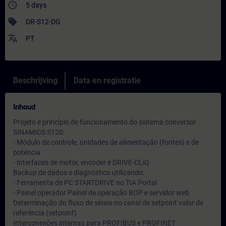
access_time
5 days
sell
DR-S12-DG
translate
PT
Beschrijving
Data en registratie
Inhoud
Projeto e princípio de funcionamento do sistema conversor
SINAMICS S120:
- Módulo de controle, unidades de alimentação (fontes) e de
potência
- Interfaces de motor, encoder e DRIVE-CLiQ
Backup de dados e diagnóstico utilizando:
- Ferramenta de PC STARTDRIVE no TIA Portal
- Painel operador Painel de operação BOP e servidor web
Determinação do fluxo de sinais no canal de setpoint valor de
referência (setpoint)
Interconexões internas para PROFIBUS e PROFINET