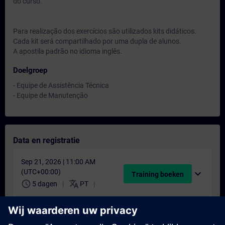
do curso.
Para realização dos exercícios são utilizados kits didáticos.
Cada kit será compartilhado por uma dupla de alunos.
A apostila padrão no idioma inglês.
Doelgroep
- Equipe de Assistência Técnica
- Equipe de Manutenção
Data en registratie
Sep 21, 2026 | 11:00 AM
(UTC+00:00)
expand_more
Training boeken
schedule
translate
5 dagen
PT
Nov 30, 2026 | 11:00 AM