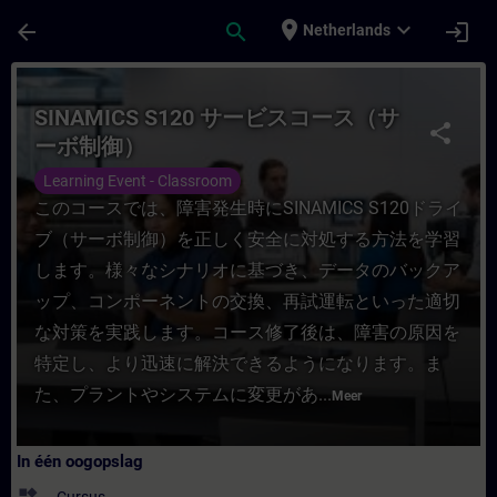
Ga naar de hoofdinhoud
Pagina geladen
place
expand_more
arrow_back
search
login
Netherlands
Cursus - SINAMICS S120 サービスコース（サーボ
SINAMICS S120 サービスコース（サ
share
ーボ制御）
Learning Event - Classroom
このコースでは、障害発生時にSINAMICS S120ドライ
ブ（サーボ制御）を正しく安全に対処する方法を学習
します。様々なシナリオに基づき、データのバックア
ップ、コンポーネントの交換、再試運転といった適切
な対策を実践します。コース修了後は、障害の原因を
特定し、より迅速に解決できるようになります。ま
た、プラントやシステムに変更があ...
Meer
In één oogopslag