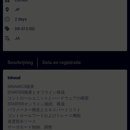
widgets
Cursus
where_to_vote
JP
access_time
2 days
sell
DR-S12-DG
translate
JA
Beschrijving
Data en registratie
Inhoud
SINAMICS概要
STARTER概要とオフライン構成
コントロールユニットとハードウェアの概要
STARTERオンライン接続、構成
パラメーター構造とエキスパートリスト
コントロールワードおよびトレース機能
速度指令ソース
サーボモード制御、調整