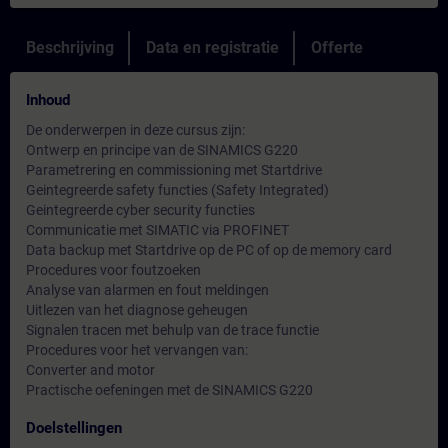
Beschrijving
Data en registratie
Offerte
Inhoud
De onderwerpen in deze cursus zijn:
Ontwerp en principe van de SINAMICS G220
Parametrering en commissioning met Startdrive
Geintegreerde safety functies (Safety Integrated)
Geintegreerde cyber security functies
Communicatie met SIMATIC via PROFINET
Data backup met Startdrive op de PC of op de memory card
Procedures voor foutzoeken
Analyse van alarmen en fout meldingen
Uitlezen van het diagnose geheugen
Signalen tracen met behulp van de trace functie
Procedures voor het vervangen van:
Converter and motor
Practische oefeningen met de SINAMICS G220
Doelstellingen