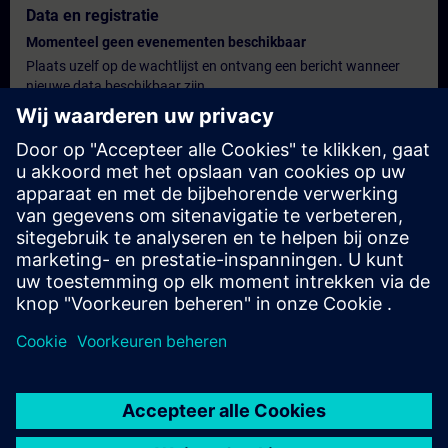
Data en registratie
Momenteel geen evenementen beschikbaar
Plaats uzelf op de wachtlijst en ontvang een bericht wanneer
nieuwe data beschikbaar zijn.
Hou me op de hoogte
Persoonlijk offerte
U wenst een gepersonaliseerde offerte? Na het verstrekken van
uw persoonlijke gegevens sturen wij u onmiddellijk een
gepersonaliseerde aanbieding naar uw e-mailadres.
Stuur een persoonlijke offerte