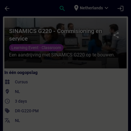
Ga naar de hoofdinhoud
Pagina geladen
place
expand_more
arrow_back
search
login
Netherlands
Cursus - SINAMICS G220 - Commisioning en 
SINAMICS G220 - Commisioning en
share
service
Learning Event - Classroom
Een aandrijving met SINAMICS G220 op te bouwen.
In één oogopslag
widgets
Cursus
where_to_vote
NL
access_time
3 days
sell
DR-G220-PM
translate
NL