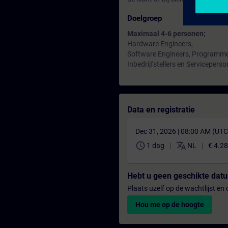
Doelgroep
Maximaal 4-6 personen;
Hardware Engineers,
Software Engineers, Programme
Inbedrijfstellers en Serviceperso
Data en registratie
Dec 31, 2026 | 08:00 AM (UT
schedule
translate
1 dag
NL
€ 4.2
Hebt u geen geschikte da
Plaats uzelf op de wachtlijst e
Hou me op de hoogte