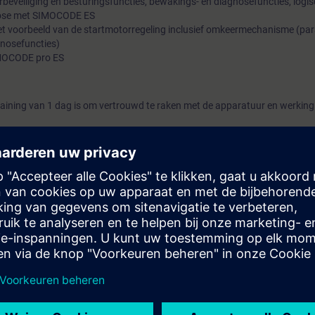
eveiliging en besturingsfuncties, bewakings- en diagnosefuncties, logis
gnose met SIMOCODE ES
het voorbeeld van de startmotorregeling inclusief omkeermechanisme (pa
nosefuncties)
IMOCODE pro ES
 training van 1 dag is om vertrouwd te raken met de apparatuur en werking
en over de vele verschillende manieren waarop de Simocode modules ond
 en u zult leren hoe u de simocode kan configureren en de test- en diagn
rden in een PLC configuratie en hoe de apparatuur via PROFINET met elk
ratuur en bedieningsapparatuur bij krachtstroommotoren; basiskennis v
 personen, met 1 dag voorbereiding voor de docent en daarna 1 dag cursus
 in Den Haag.