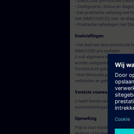
• SIMOCODE pro-functies (motorb
• Configureren ,Status en dia
• Een praktische oefening met 
met SIMOCODE ES, test- en diag
• Praktische oefeningen met S
Doelstellingen
• het doel van deze introductie
SIMOCODE pro-systeem.
U zult algemene kennis verwerv
worden aangesloten en gebruikt,
functies kunt gebruiken.
• Hoe Simocode gebruikt kan wo
verbonden en gebruikt.
Vereiste voorwaarden
U heeft kennis van schakelappa
automatiseringssystemen.
Opmerking
Prijs is voor maximaal voor 4-6
de klant of bij Siemens Training