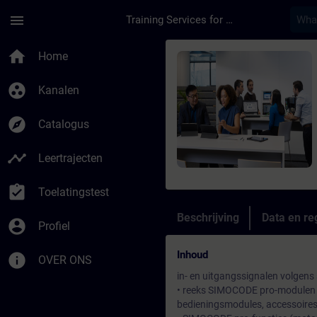
Ga naar de hoofdinhoud
Pagina geladen
menu
Training Services for Digital Industries
Cursus - SIMOCODE A
home
Home
group_work
Kanalen
explore
Catalogus
timeline
Leertrajecten
assignment_turned_in
Toelatingstest
Beschrijving
Data en reg
account_circle
Profiel
Inhoud
info
OVER ONS
in- en uitgangssignalen volgens
• reeks SIMOCODE pro-modulen (
bedieningsmodules, accessoires