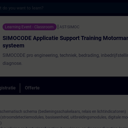
s
pplicatie Support Training Motormanagemen
Learning Event - Classroom
AST-SIMOC
SIMOCODE Applicatie Support Training Motorm
systeem
SIMOCODE pro engineering, techniek, bedrading, inbedrijfstell
diagnose.
istratie
Offerte
 schematisch schema (bedieningsschakelaars, relais en lichtindicatoren)
stroomdetectiemodules, basiseenheid, uitbreidingsmodules, digitale mo
)