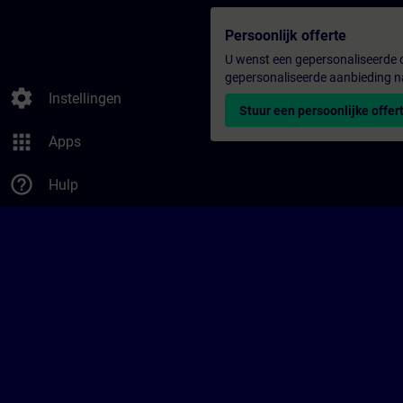
Persoonlijk offerte
U wenst een gepersonaliseerde o
gepersonaliseerde aanbieding n
settings
Instellingen
Stuur een persoonlijke offer
apps
Apps
help_outline
Hulp