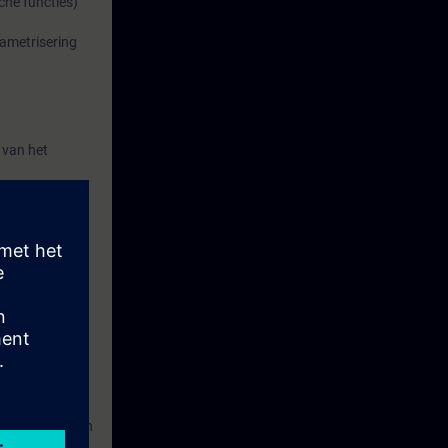
che functies)
rametrisering
 van het
erling kunnen
ostische
aar zijn
an
 op locatie van