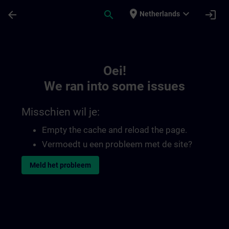
Ga naar de hoofdinhoud
Pagina geladen
place
expand_more
arrow_back
search
login
Netherlands
Toc | SITRAIN
Oei!
We ran into some issues
Misschien wil je:
Empty the cache and reload the page.
Vermoedt u een probleem met de site?
Meld het probleem