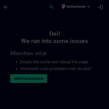
Ga naar de hoofdinhoud
Pagina geladen
place
expand_more
arrow_back
search
login
Netherlands
Toc | SITRAIN
Oei!
We ran into some issues
Misschien wil je:
Empty the cache and reload the page.
Vermoedt u een probleem met de site?
Meld het probleem