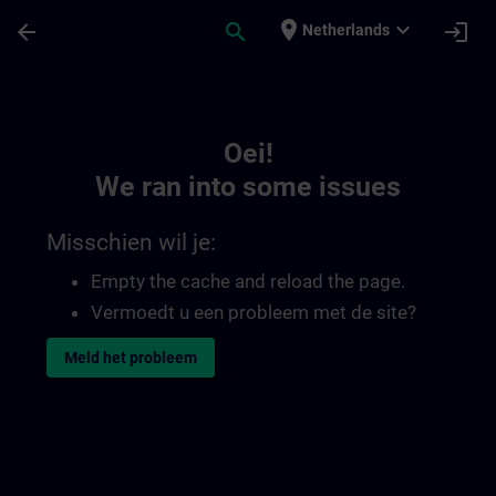
Ga naar de hoofdinhoud
Pagina geladen
place
expand_more
arrow_back
search
login
Netherlands
Toc | SITRAIN
Oei!
We ran into some issues
Misschien wil je:
Empty the cache and reload the page.
Vermoedt u een probleem met de site?
Meld het probleem