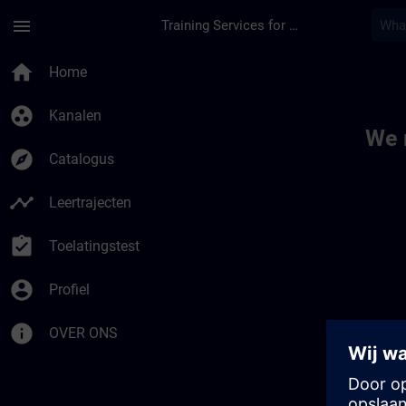
Ga naar de hoofdinhoud
Pagina geladen
menu
Training Services for Digital Industries
Toc | SITRAIN
home
Home
group_work
Kanalen
We 
explore
Catalogus
timeline
Leertrajecten
assignment_turned_in
Toelatingstest
account_circle
Profiel
info
OVER ONS