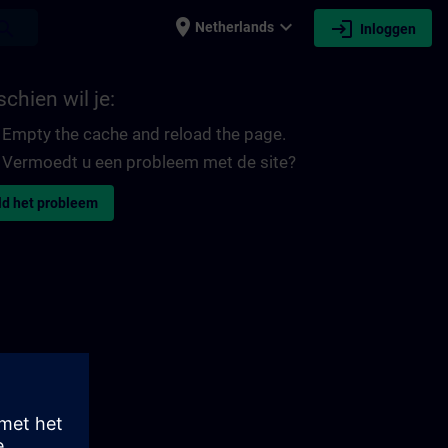
place
expand_more
login
earch
Netherlands
Inloggen
chien wil je:
Empty the cache and reload the page.
Vermoedt u een probleem met de site?
d het probleem