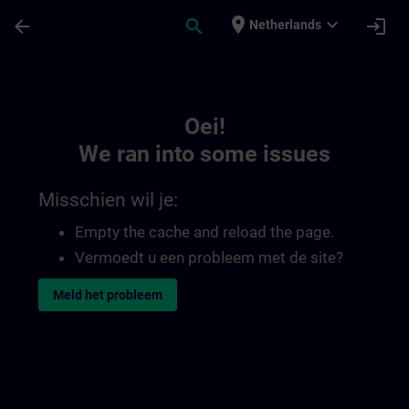
Ga naar de hoofdinhoud
Pagina geladen
place
expand_more
arrow_back
search
login
Netherlands
Toc | SITRAIN
Oei!
We ran into some issues
Misschien wil je:
Empty the cache and reload the page.
Vermoedt u een probleem met de site?
Meld het probleem