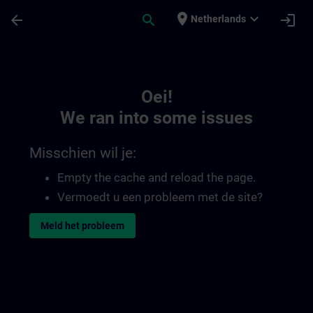
Ga naar de hoofdinhoud
Pagina geladen
place
expand_more
arrow_back
search
login
Netherlands
Toc | SITRAIN
Oei!
We ran into some issues
Misschien wil je:
Empty the cache and reload the page.
Vermoedt u een probleem met de site?
Meld het probleem