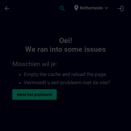
Ga naar de hoofdinhoud
Pagina geladen
place
expand_more
arrow_back
search
login
Netherlands
Toc | SITRAIN
Oei!
We ran into some issues
Misschien wil je:
Empty the cache and reload the page.
Vermoedt u een probleem met de site?
Meld het probleem