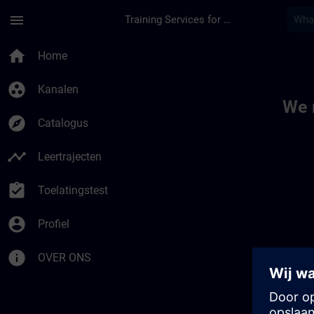
Ga naar de hoofdinhoud
Pagina geladen
menu
Training Services for Digital Industries
Toc | SITRAIN
home
Home
group_work
Kanalen
We 
explore
Catalogus
timeline
Leertrajecten
assignment_turned_in
Toelatingstest
account_circle
Profiel
info
OVER ONS