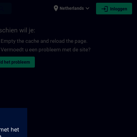
place
expand_more
login
earch
Netherlands
Inloggen
chien wil je:
Empty the cache and reload the page.
Vermoedt u een probleem met de site?
d het probleem