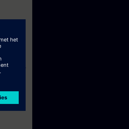
tas de software
e curso te
atización
s para manejo