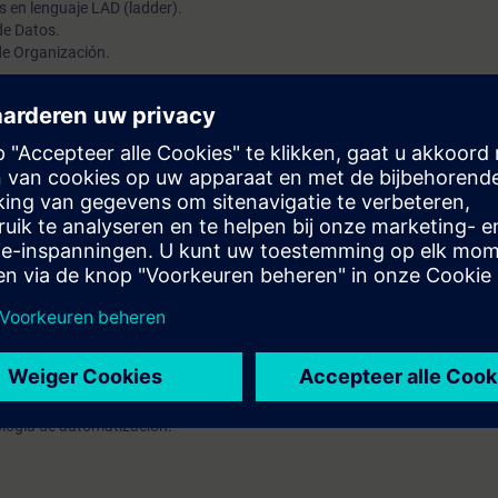
es en lenguaje LAD (ladder).
de Datos.
de Organización.
 programa.
 Portal (TIA Portal), es un sistema de ingeniería que reúne las herramien
 único entorno de desarrollo con SIMATIC STEP7 y SIMATIC WinCC. En est
al, conocimientos básicos sobre la estructura de los sistemas de autom
rametrización de hardware, programación estándar de PLC, herramienta
logía de automatización.