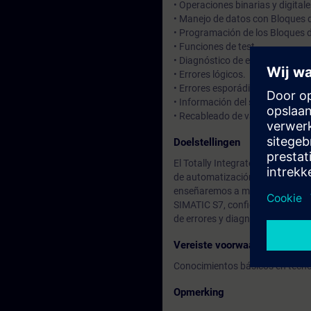
• Operaciones binarias y digital
• Manejo de datos con Bloques 
• Programación de los Bloques 
• Funciones de test.
• Diagnóstico de errores.
• Errores lógicos.
• Errores esporádicos.
• Información del sistema.
• Recableado de variables en el
Doelstellingen
El Totally Integrated Automation
de automatización dentro de un
enseñaremos a manejar TIA Port
SIMATIC S7, configuración y pa
de errores y diagnóstico.
Vereiste voorwaarden
Conocimientos básicos en tecno
Opmerking