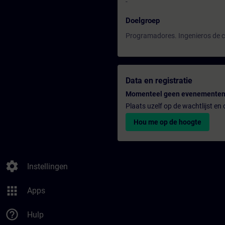
-
Doelgroep
Programadores. Ingenieros de c
Data en registratie
Momenteel geen evenementen
Plaats uzelf op de wachtlijst e
Hou me op de hoogte
settings
Instellingen
apps
Apps
help_outline
Hulp