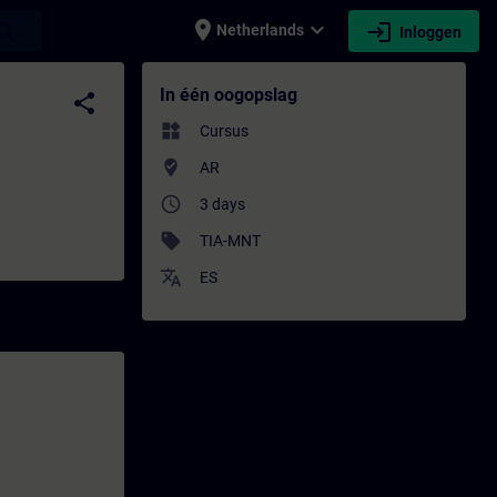
place
expand_more
login
earch
Netherlands
Inloggen
ding - Bijscholing | SITRAIN
In één oogopslag
share
widgets
Cursus
where_to_vote
AR
access_time
3 days
sell
TIA-MNT
translate
ES