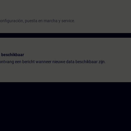
onfiguración, puesta en marcha y service.
 beschikbaar
n ontvang een bericht wanneer nieuwe data beschikbaar zijn.