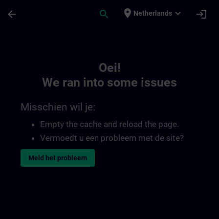
Ga naar de hoofdinhoud
Pagina geladen
place
expand_more
arrow_back
search
login
Netherlands
Toc | SITRAIN
Oei!
We ran into some issues
Misschien wil je:
Empty the cache and reload the page.
Vermoedt u een probleem met de site?
Meld het probleem