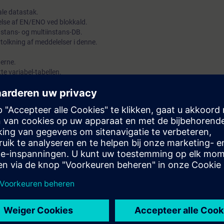
ale datastak.
lse af EN/ENO ved blokkald.
nstans- og multiinstans-DB.
tolkning af meddelelser i denne.
nerne.
te variabel-tabellen.
ce- og belægningstabeller.
reak-points).
runder organisationsblokke
e-of-day-interrupt,
nterrupt og diagnoseinterrupt.
moduler, skalering m.v.
ring og EPROM.
via MPI-nettet.