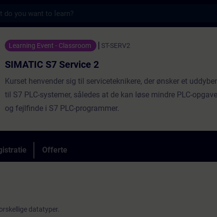
s
Service 2 - Training - Opleiding - Bijschol
Learning Event - Classroom
ST-SERV2
SIMATIC S7 Service 2
Kurset henvender sig til serviceteknikere, der ønsker et uddy
til S7 PLC-systemer, således at de kan løse mindre PLC-opgave
og fejlfinde i S7 PLC-programmer.
istratie
Offerte
orskellige datatyper.