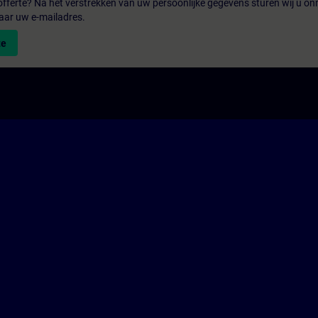
fferte? Na het verstrekken van uw persoonlijke gegevens sturen wij u onm
aar uw e-mailadres.
te