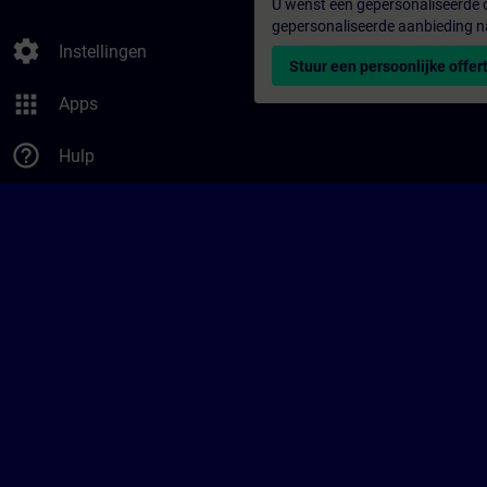
U wenst een gepersonaliseerde o
gepersonaliseerde aanbieding n
settings
Instellingen
Stuur een persoonlijke offer
apps
Apps
help_outline
Hulp