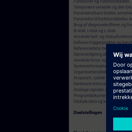
Funktioner og funktionsblokke.
Temporære variabler og den lok
Parametrerbare blokke, anvende
Parametre til funktionsblokke, i
Brug af diagnosebufferen og for
B-stak, I-stak og L-stak.
Anvende test- og statusfunktio
Definere triggerpunkter og benyt
Referencedata med krydsreferen
Sammenligning af blokke.
Anvende force- og single-step (b
Systeminformation.
Organisationsblokke, OB.er, he
til opstart, cyklisk interrupt, tim
hardware-interrupt, time-delay-i
Analoge signaler, måleområder, 
Programdokumentation, arkive
Globale data og kommunikation 
Doelstellingen
-