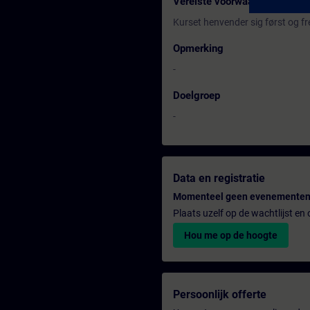
Vereiste voorwaarden
Kurset henvender sig først og fr
Opmerking
-
Doelgroep
-
Data en registratie
Momenteel geen evenementen
Plaats uzelf op de wachtlijst e
Hou me op de hoogte
Persoonlijk offerte