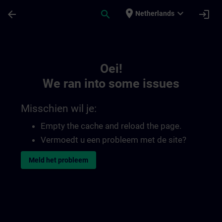
Ga naar de hoofdinhoud
Pagina geladen
place
expand_more
arrow_back
search
login
Netherlands
Toc | SITRAIN
Oei!
We ran into some issues
Misschien wil je:
Empty the cache and reload the page.
Vermoedt u een probleem met de site?
Meld het probleem