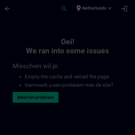
Ga naar de hoofdinhoud
Pagina geladen
place
expand_more
arrow_back
search
login
Netherlands
Toc | SITRAIN
Oei!
We ran into some issues
Misschien wil je:
Empty the cache and reload the page.
Vermoedt u een probleem met de site?
Meld het probleem